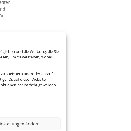
ädten
und
är
000
er der
öglichen und die Werbung, die Sie
ge
essen, um zu verstehen, woher
kigebiet
 zu speichern und/oder darauf
Berge,
ige IDs auf dieser Website
untains
nktionen beeinträchtigt werden.
ört
e und
k zählt
nd der
instellungen ändern
 und