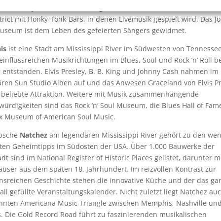
torische Ryman Auditorium liegen ebenso im Stadtzentrum wie das
trict mit Honky-Tonk-Bars, in denen Livemusik gespielt wird. Das J
useum ist dem Leben des gefeierten Sängers gewidmet.
is
ist eine Stadt am Mississippi River im Südwesten von Tennessee.
 einflussreichen Musikrichtungen im Blues, Soul und Rock ’n‘ Roll 
r entstanden. Elvis Presley, B. B. King und Johnny Cash nahmen im
ren Sun Studio Alben auf und das Anwesen Graceland von Elvis Pr
e beliebte Attraktion. Weitere mit Musik zusammenhängende
ürdigkeiten sind das Rock ’n‘ Soul Museum, die Blues Hall of Fam
ax Museum of American Soul Music.
bsche
Natchez
am legendären Mississippi River gehört zu den wen
ten Geheimtipps im Südosten der USA. Über 1.000 Bauwerke der
adt sind im National Register of Historic Places gelistet, darunter 
ser aus dem späten 18. Jahrhundert. Im reizvollen Kontrast zur
onsreichen Geschichte stehen die innovative Küche und der das ga
all gefüllte Veranstaltungskalender. Nicht zuletzt liegt Natchez au
nnten Americana Music Triangle zwischen Memphis, Nashville un
. Die Gold Record Road führt zu faszinierenden musikalischen