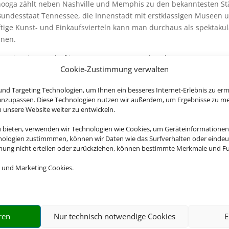
nooga zählt neben Nashville und Memphis zu den bekanntesten St
undesstaat Tennessee, die Innenstadt mit erstklassigen Museen 
tige Kunst- und Einkaufsvierteln kann man durchaus als spektakul
hnen.
burg
ist ein Bergdorf im Osten Tennessees, das als Tor zum gut 20.
Cookie-Zustimmung verwalten
großen Great-Smoky-Mountains-Nationalpark dient. Viele der
ürdigkeiten bieten Ausblicke auf den angrenzenden Park, darunt
nd Targeting Technologien, um Ihnen ein besseres Internet-Erlebnis zu erm
ohe Aussichtsturm Space Needle und der Sky Lift, eine 3,4 km lan
 anzupassen. Diese Technologien nutzen wir außerdem, um Ergebnisse zu m
webebahn, die von der Ortsmitte zum beliebten Freizeitpark und S
nsere Website weiter zu entwickeln.
tlinburg führt.
u bieten, verwenden wir Technologien wie Cookies, um Geräteinformationen
erende Wasserfälle, eine artenreiche Tier- und Pflanzenwelt sowie 
nologien zustimmmen, können wir Daten wie das Surfverhalten oder eindeut
sehen, als würden sie rauchen – das alles ist der
Great Smoky Mo
mmung nicht erteilen oder zurückziehen, können bestimmte Merkmale und Fu
alpark
. Er zieht Jahr für Jahr etwa 9 Millionen Besucher an und geh
 und Marketing Cookies.
u den am meisten besuchten Nationalparks in den USA.
lle
ist die Hauptstadt des amerikanischen Bundesstaats Tennesse
r Vanderbilt University. Zu den berühmten Stätten der Countrymusi
and Ole Opry House mit der bekannten „Grand Ole Opry“-Bühne u
ren
Nur technisch notwendige Cookies
E
namigen Radiosendung. Die Country Music Hall of Fame & Museum