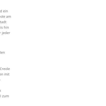
nd ein
pole am
Stadt
is hin
r jeder
llen
 Creole
en mit
b
m
ll zum