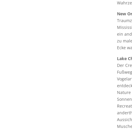
Wahrze
New Or
Traumzi
Mississ
ein and
zu male
Ecke w
Lake Ch
Der Cre
Fußwege
Vogelar
entdeck
Nature 
Sonnens
Recreat
andert
Aussich
Muschel