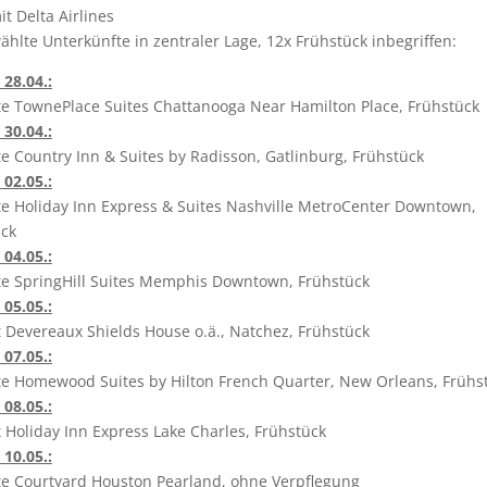
it Delta Airlines
hlte Unterkünfte in zentraler Lage, 12x Frühstück inbegriffen:
 28.04.:
e TownePlace Suites Chattanooga Near Hamilton Place, Frühstück
 30.04.:
e Country Inn & Suites by Radisson, Gatlinburg, Frühstück
 02.05.:
e Holiday Inn Express & Suites Nashville MetroCenter Downtown,
ück
 04.05.:
e SpringHill Suites Memphis Downtown, Frühstück
 05.05.:
 Devereaux Shields House o.ä., Natchez, Frühstück
 07.05.:
e Homewood Suites by Hilton French Quarter, New Orleans, Frühs
 08.05.:
 Holiday Inn Express Lake Charles, Frühstück
 10.05.:
e Courtyard Houston Pearland, ohne Verpflegung