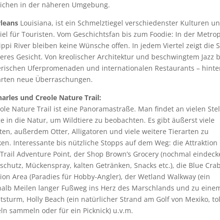
ichen in der näheren Umgebung.
leans
Louisiana, ist ein Schmelztiegel verschiedenster Kulturen u
el für Touristen. Vom Geschichtsfan bis zum Foodie: In der Metro
ippi River bleiben keine Wünsche offen. In jedem Viertel zeigt die 
eres Gesicht. Von kreolischer Architektur und beschwingtem Jazz b
rischen Uferpromenaden und internationalen Restaurants – hinte
arten neue Überraschungen.
arles und Creole Nature Trail:
ole Nature Trail ist eine Panoramastraße. Man findet an vielen Ste
 in die Natur, um Wildtiere zu beobachten. Es gibt äußerst viele
ten, außerdem Otter, Alligatoren und viele weitere Tierarten zu
en. Interessante bis nützliche Stopps auf dem Weg: die Attraktion
Trail Adventure Point, der Shop Brown’s Grocery (nochmal eindeck
chutz, Mückenspray, kalten Getränken, Snacks etc.), die Blue Cra
ion Area (Paradies für Hobby-Angler), der Wetland Walkway (ein
halb Meilen langer Fußweg ins Herz des Marschlands und zu eine
tsturm, Holly Beach (ein natürlicher Strand am Golf von Mexiko, to
n sammeln oder für ein Picknick) u.v.m.