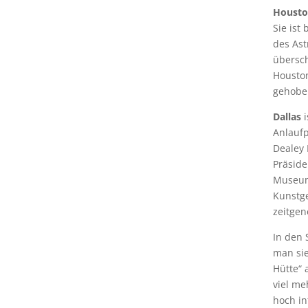
Houst
Sie ist
des Ast
übersch
Houston
gehobe
Dallas
i
Anlaufp
Dealey 
Präside
Museum 
Kunstge
zeitgen
In den 
man sie
Hütte“ 
viel me
hoch in