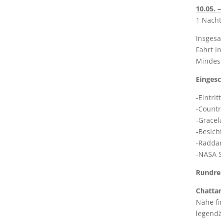
10.05. –
1 Nacht
Insges
Fahrt i
Mindest
Eingesc
-Eintri
-Countr
-Grace
-Besich
-Radda
-NASA 
Rundrei
Chatta
Nähe fi
legendä