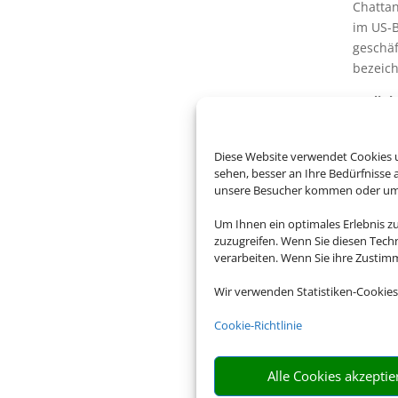
Chatta
im US-B
geschäf
bezeic
Gatlin
Hektar 
Sehensw
Diese Website verwendet Cookies u
124 m h
sehen, besser an Ihre Bedürfnisse
Seilsch
unsere Besucher kommen oder um u
Ober Ga
Um Ihnen ein optimales Erlebnis z
Faszini
zuzugreifen. Wenn Sie diesen Tech
die aus
verarbeiten. Wenn Sie ihre Zusti
Nation
Wir verwenden Statistiken-Cookies
damit z
Cookie-Richtlinie
Nashvi
Sitz de
das Gr
Alle Cookies akzeptie
gleich