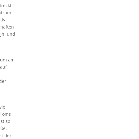
treckt.
entrum
tiv
mhaften
 Jh. und
r
seum am
 auf
der
wie
 Toms
st so
oße,
et der