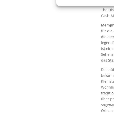
das his
The Dis
Cash-M
Memph
für die
die hie
legendä
ist ein
Sehensw
das St
Das hü
bekann
Kleinst
Wohnhäu
traditi
über pr
sogena
Orleans