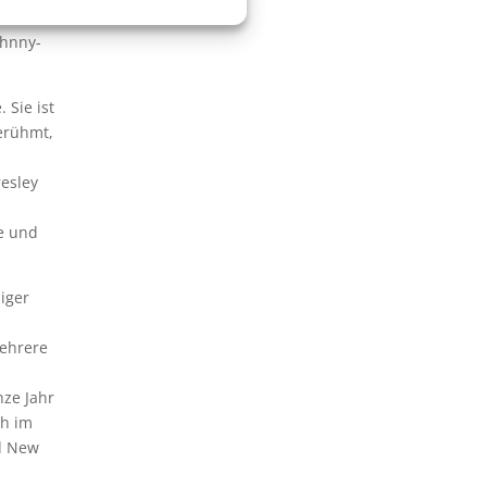
 Viertel
ohnny-
 Sie ist
berühmt,
esley
e und
iger
mehrere
nze Jahr
ch im
d New