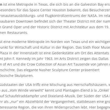
on
ist eine Metropole in Texas, die sich bis an die Galveston Bay ers
 besonders für das Space Center Houston bekannt, das Besucherz
ronautenausbildungs- und Flugkontrollzentrums der NASA. Im rela
aubaren Downtown befindet sich der Theater District mit der na
 Grand Oper und der Historic District mit Architektur aus dem 19.
nen Restaurants.
st eine moderne Metropole im Norden von Texas und ein wichtige
unkt für Wirtschaft und Kultur in der Region. Das Sixth Floor Mu
Plaza in der Innenstadt ist eine Gedenkstätte am Ort des Attentats
nt John F. Kennedy im Jahr 1963. Im Arts District zeigen das Dallas
of Art und die Crow Collection of Asian Art Tausende von Jahren 
schichte. Das elegante Nasher Sculpture Center präsentiert
össische Skulpturen.
Südstaaten der USA triffz eine Mischung aus Herrschaftshäusern, 
 aus „Vom Winde verweht“ kennt und Plantagen-Elend à la „Onkel
auf Schaufelraddampfer und Dixieland–Musik. Der Süden der USA i
hr als „nur“ ein Abziehbild der Vergangenheit, stattdessen eine gr
teressante Region, die von ihren Widersprüchen lebt. Hier begegn