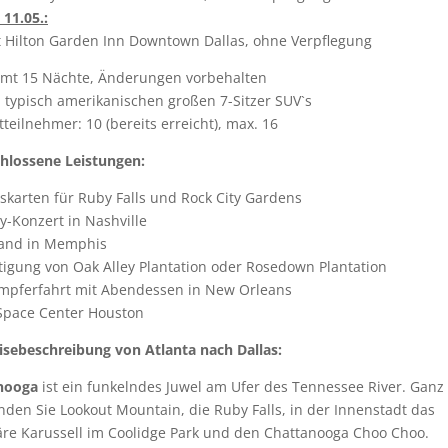
 11.05.:
 Hilton Garden Inn Downtown Dallas, ohne Verpflegung
amt 15 Nächte, Änderungen vorbehalten
n typisch amerikanischen großen 7-Sitzer SUV`s
teilnehmer: 10 (bereits erreicht), max. 16
hlossene Leistungen:
ttskarten für Ruby Falls und Rock City Gardens
y-Konzert in Nashville
land in Memphis
tigung von Oak Alley Plantation oder Rosedown Plantation
mpferfahrt mit Abendessen in New Orleans
Space Center Houston
sebeschreibung von Atlanta nach Dallas:
nooga
ist ein funkelndes Juwel am Ufer des Tennessee River. Ganz 
nden Sie Lookout Mountain, die Ruby Falls, in der Innenstadt das
re Karussell im Coolidge Park und den Chattanooga Choo Choo.