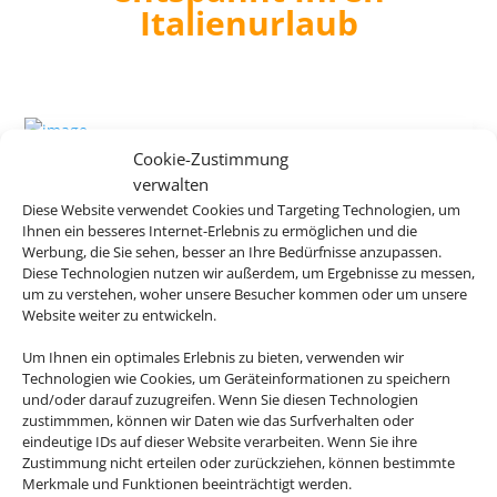
Italienurlaub
Cookie-Zustimmung
Hotel Arno
verwalten
Miramare di Rimini, Venedig & Nördliche
Diese Website verwendet Cookies und Targeting Technologien, um
Adria
Ihnen ein besseres Internet-Erlebnis zu ermöglichen und die
Werbung, die Sie sehen, besser an Ihre Bedürfnisse anzupassen.
Diese Technologien nutzen wir außerdem, um Ergebnisse zu messen,
um zu verstehen, woher unsere Besucher kommen oder um unsere
Website weiter zu entwickeln.
Um Ihnen ein optimales Erlebnis zu bieten, verwenden wir
203 €
ab
Technologien wie Cookies, um Geräteinformationen zu speichern
und/oder darauf zuzugreifen. Wenn Sie diesen Technologien
zustimmmen, können wir Daten wie das Surfverhalten oder
eindeutige IDs auf dieser Website verarbeiten. Wenn Sie ihre
Zustimmung nicht erteilen oder zurückziehen, können bestimmte
Hotel Mediterraneo Sorrento
Merkmale und Funktionen beeinträchtigt werden.