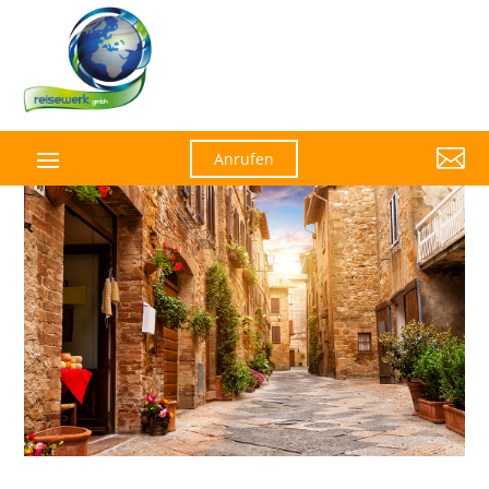

Anrufen