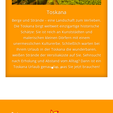
Toskana
Berge und Strände – eine Landschaft zum Verlieben.
Die Toskana birgt weltweit einzigartige historische
Schätze: Sie ist reich an Kunststädten und
malerischen kleinen Dörfern mit einem
unermesslichen Kulturerbe. Schließlich warten bei
Ihrem Urlaub in der Toskana die wunderbaren,
weißen Strände der Versiliaküste auf Sie. Sehnsucht
nach Erholung und Abstand vom Alltag? Dann ist ein
Toskana Urlaub genau das, was Sie jetzt brauchen!