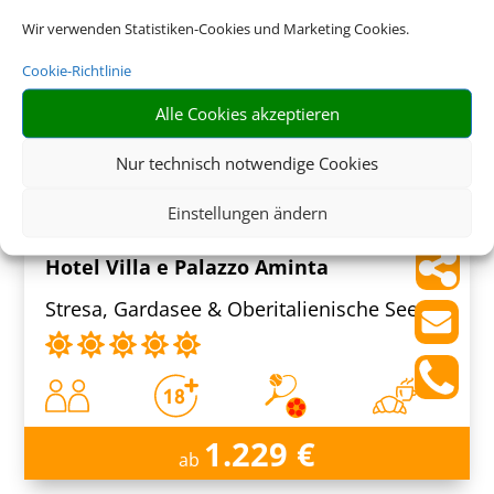
Sant'Agnello, Neapel & Umland
Wir verwenden Statistiken-Cookies und Marketing Cookies.
Cookie-Richtlinie
Alle Cookies akzeptieren
1.279 € (p.P.)
Nur technisch notwendige Cookies
ab
Einstellungen ändern
Hotel Villa e Palazzo Aminta
Stresa, Gardasee & Oberitalienische Seen
1.229 €
ab