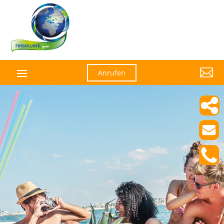

Anrufen